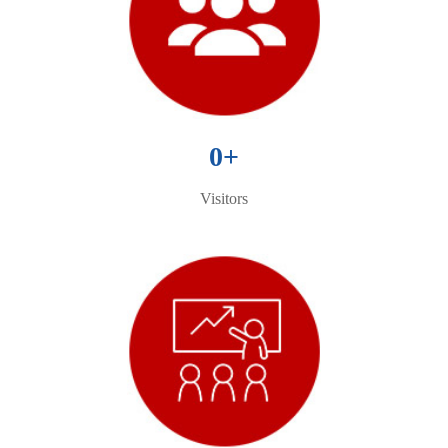
0
+
Visitors